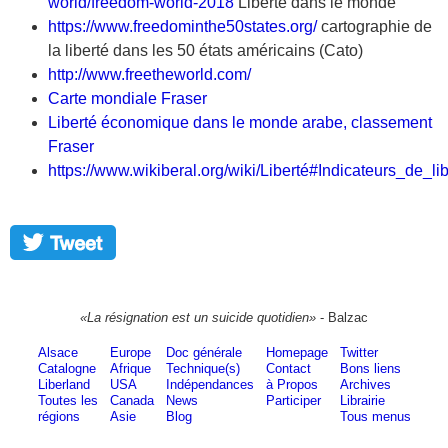
world/freedom-world-2018
Liberté dans le monde
https://www.freedominthe50states.org/
cartographie de
la liberté dans les 50 états américains (Cato)
http://www.freetheworld.com/
Carte mondiale Fraser
Liberté économique dans le monde arabe, classement
Fraser
https://www.wikiberal.org/wiki/Liberté#Indicateurs_de_lib
«La résignation est un suicide quotidien»
- Balzac
Alsace
Europe
Doc générale
Homepage
Twitter
Catalogne
Afrique
Technique(s)
Contact
Bons liens
Liberland
USA
Indépendances
à Propos
Archives
Toutes les
Canada
News
Participer
Librairie
régions
Asie
Blog
Tous menus